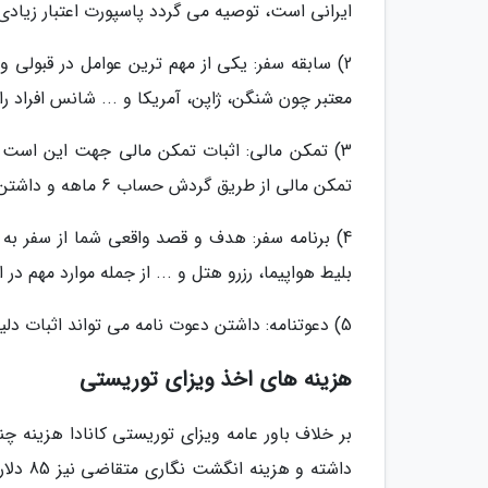
ایرانی است، توصیه می گردد پاسپورت اعتبار زیادی
2) سابقه سفر: یکی از مهم ترین عوامل در قبولی 
معتبر چون شنگن، ژاپن، آمریکا و ... شانس افراد را د
3) تمکن مالی: اثبات تمکن مالی جهت این است 
تمکن مالی از طریق گردش حساب 6 ماهه و داشتن حداقل 20 هزار دلار کانادا در حساب فرد ثابت می گردد.
4) برنامه سفر: هدف و قصد واقعی شما از سفر به 
بلیط هواپیما، رزرو هتل و ... از جمله موارد مهم د
5) دعوتنامه: داشتن دعوت نامه می تواند اثبات دلیل سفر شما به کانادا باشد اما داشتن دعوت نامه ضروری نیست.
هزینه های اخذ ویزای توریستی
داشته 