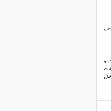
حال
ک و
نات
‌ای