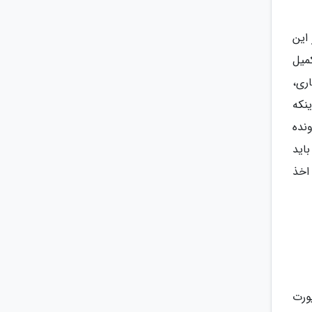
این
کمیل
ری،
نکه
نده
اید
اخذ
پورت