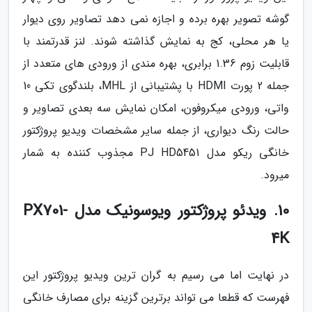
گوشه تصویر بهره برده و اجازه نمی دهد تصاویر روی دیوار
یا هر محلی، کج به نمایش گذاشته شوند. لنز قدرتمند با
قابلیت زوم 1.36 برابری، بهره مندی از ورودی های متعدد از
جمله 2 پورت HDMI با پشتیبانی از MHL، بلندگوی تکی 10
واتی، ورودی میکروفون، امکان نمایش سه بعدی تصاویر و
حالت رنگ دیواری، از جمله سایر مشخصات ویدیو پروژکتور
خانگی ریکو مدل PJ HD5451 مجذوب کننده به شمار
میرود.
10. ویدئو پروژکتور ویوسونیک مدل PX701-
4K
در نهایت اما می رسیم به گران ترین ویدیو پروژکتور این
فهرست که قطعا می تواند برترین گزینه برای مصارف خانگی