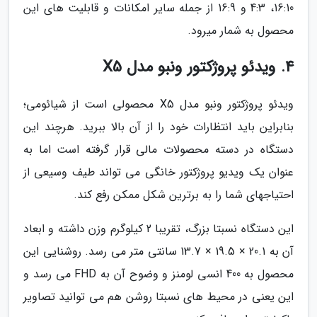
16:10، 4:3 و 16:9 از جمله سایر امکانات و قابلیت های این
محصول به شمار میرود.
4. ویدئو پروژکتور ونبو مدل X5
ویدئو پروژکتور ونبو مدل X5 محصولی است از شیائومی؛
بنابراین باید انتظارات خود را از آن بالا ببرید. هرچند این
دستگاه در دسته محصولات مالی قرار گرفته است اما به
عنوان یک ویدیو پروژکتور خانگی می تواند طیف وسیعی از
احتیاجهای شما را به برترین شکل ممکن رفع کند.
این دستگاه نسبتا بزرگ، تقریبا 2 کیلوگرم وزن داشته و ابعاد
آن به 20.1 × 19.5 × 13.7 سانتی متر می رسد. روشنایی این
محصول به 400 انسی لومنز و وضوح آن به FHD می رسد و
این یعنی در محیط های نسبتا روشن هم می توانید تصاویر