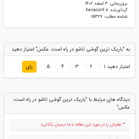
بروزرسانی:
3 اسفند 1402
گردآورنده:
hecaconf.ir
شناسه مطلب: 15327
به "باریک ترین گوشی تاشو در راه است، عکس" امتیاز دهید
امتیاز دهید:
1
2
3
4
5
رای
دیدگاه های مرتبط با "باریک ترین گوشی تاشو در راه است،
عکس"
* نظرتان را در مورد این مقاله با ما درمیان بگذارید