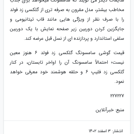
شایعات دیگر می گویند که سامسونگ میخواهد برای جذب
مخاطب بیشتر، مدل مقرون به صرفه تری از گلکسی زد فولد
را با صرف نظر از ویژگی هایی مانند قاب تیتانیومی و
جایگزین کردن دوربین زیر صفحه نمایش با یک دوربین
سلفی استاندارد و پردازنده ای از نسل قبل عرضه کند.
قیمت گوشی سامسونگ گلکسی زد فولد 6 هنوز معین
نیست؛ احتمالاً سامسونگ آن را اواخر تابستان، در کنار
گلکسی زد فلیپ 6 و حلقه هوشمند خود معرفی خواهد
نمود.
227227
منبع: خبرآنلاین
انتشار:
3 اسفند 1402