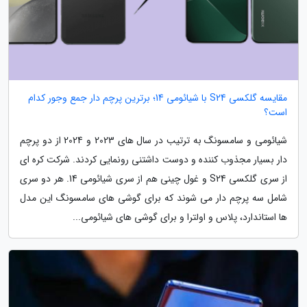
مقایسه گلکسی S24 با شیائومی 14؛ برترین پرچم دار جمع وجور کدام
است؟
شیائومی و سامسونگ به ترتیب در سال های 2023 و 2024 از دو پرچم
دار بسیار مجذوب کننده و دوست داشتنی رونمایی کردند. شرکت کره ای
از سری گلکسی S24 و غول چینی هم از سری شیائومی 14. هر دو سری
شامل سه پرچم دار می شوند که برای گوشی های سامسونگ این مدل
ها استاندارد، پلاس و اولترا و برای گوشی های شیائومی...