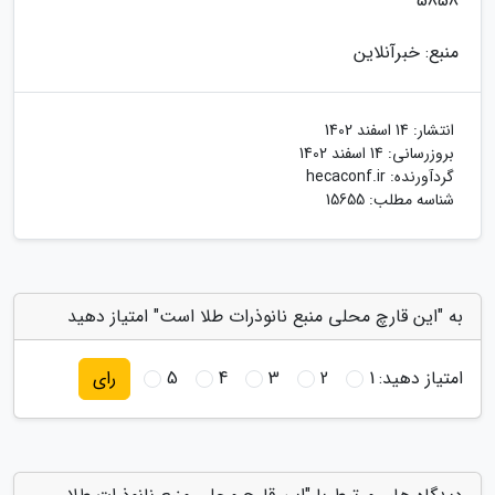
5858
منبع: خبرآنلاین
انتشار:
14 اسفند 1402
بروزرسانی:
14 اسفند 1402
گردآورنده:
hecaconf.ir
شناسه مطلب: 15655
به "این قارچ محلی منبع نانوذرات طلا است" امتیاز دهید
امتیاز دهید:
1
2
3
4
5
رای