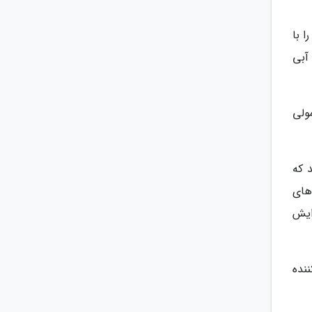
 با
آبی
ولی
 که
های
ایش
نده