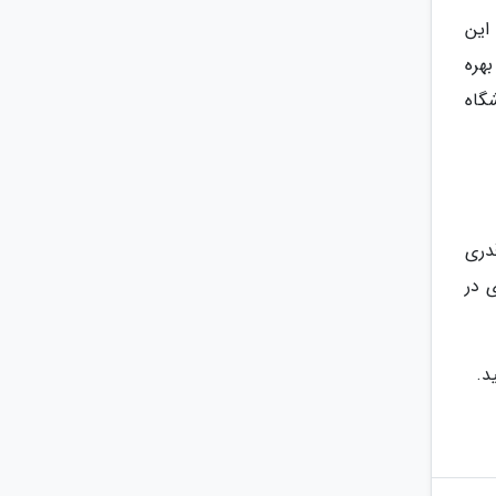
این
هره
گاه
دری
 در
د.