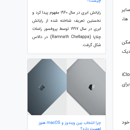
چیست؟
 عکس ها و سایر
رایانش ابری در سال 1960 مفهوم پیدا کرد و
مه ها،
نخستین تعریف شناخته شده از رایانش
ابری در سال 1997 توسط پروفسور رامناث
چلاپا (Ramnath Chellappa) در دالاس
ممکن
شکل گرفت.
دیک
ه از آیفون خود زودتر بهره ببرید، اما اگر تمام داده های شما قبلا با iCloud
رای
خود
چرا انتخاب بین ویندوز و macOS هنوز
اهمیت دارد؟