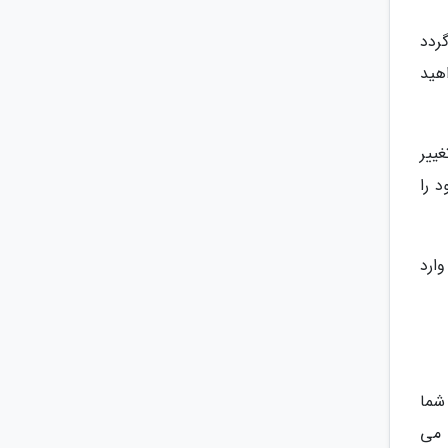
اعث می گردد
می خواهید
Settings > [Your رفته و سوییچ کنار Sync this iPhone را تغییر
، پیشرفت این آپلود را
ای شما در iCloud هستند، تنظیمات را در آیفون تازه خود باز نموده و با همان حساب Apple ID وارد
شما
 می