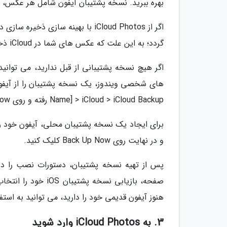
بهره ببرید. نسخه پشتیبان آیفون شامل هر عکس، بر
اگر از iCloud Photos با بهینه س
گردد؛ به این علت که عکس های شما در iCloud ذخیره می شوند، نه در حافظه آیفون شما.
Name] > iCloud > iCloud Backup رفته و روی Back Up Now ضربه بزنید.
برای ایجاد یک نسخه پشتیبان محلی، آیفون خود را ب
و در نهایت روی Back Up Now کلیک کنید.
صفحه، بازیابی نسخه
هنوز آیفون قدیمی خود را دارید، می توانید به استفا
3. به iCloud Photos وارد شوید