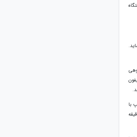
گاه
اید.
س یا گروهی
 را انتخاب کنید. آیفون
سمت چپ با
س روی AirDrop ضربه زده و گزینه Contacts Only یا Everyone را برای 10 دقیقه