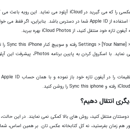
وقتی iCloud Photos فعال است، آیفون شما هر عکسی را که می گیرید در iCloud آپلود می نماید. این رویه ب
که کل کتابخانه عکس شما در هر دستگاه دیگری با استفاده از Apple ID شما در دسترس باشد. بنابراین، اگر فقط 
نتقل کنید، از iCloud Photos بهره ببرید.
در آیفون قدیمی خود، به مسیر  Name] > iCloud > Photos
دهید. آیفون شما هر عکسی را در iCloud آپلود می نماید. با اسکرول کردن به پایین برنامه Photos
وقتی همه عکس ه
گری انتقال دهیم؟
دوستتان منتقل کنید، روش های بالا کمکی نمی نمایند. در این حالت، 
ر هم زمان بفرستید، نه کل کتابخانه عکس تان. بر همین اساس، شما