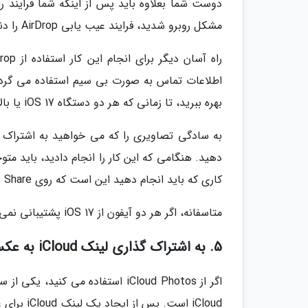
دوست شما بعلاوه باید پس از اینکه شما فرایند را 
مشکل روبرو شدید، فرایند عیب یابی AirDrop را دنبال کنید.
اطلاعات تماس به صورت بی سیم استفاده می گردد، 
بهره ببرید، تا زمانی که هر دو دستگاه iOS 17 یا بالاتر را اجرا نمایند.
به سادگی تصاویری را که می خواهید به اشتراک بگذا
دهید. هنگامی که این کار را انجام دادید، باید مت
کاری که باید انجام دهید این است که روی Share ضربه زده و منتظر بمانید تا NameDrop جادوی خود را انجام دهد!
متاسفانه، اگر هر دو آیفون از iOS 17 پشتیبانی نمی نمایند، باید به روش دیگری متوسل شوید.
5. به اشتراک گذاری لینک iCloud به عکس های شما
اگر از iCloud Photos استفاده می ک
iCloud اس