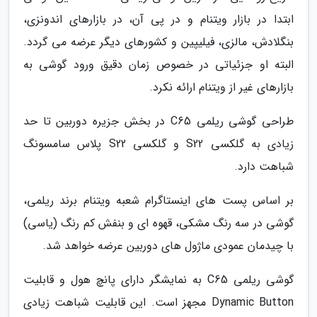
ابتدا در بازار ویتنام و در پی آن، در بازارهای اندونزی،
بنگلادش، مالزی، فیلیپین و کشورهای دیگر عرضه می گردد.
البته او جزئیاتی در خصوص زمان دقیق ورود گوشی به
بازارهای غیر از ویتنام ارائه نکرد.
طراحی گوشی ریلمی C65 در بخش جزیره دوربین تا حد
زیادی به گلکسی S22 و گلکسی S22 پلاس سامسونگ
شباهت دارد.
بر اساس پست های اینستاگرام شعبه ویتنام برند ریلمی،
گوشی در سه رنگ مشکی، قهوه ای و بنفش کم رنگ (یاسی)
با چیدمان عمودی ماژول های دوربین عرضه خواهد شد.
گوشی ریلمی C65 به نمایشگر دارای پانچ هول و قابلیت
Dynamic Button مجهز است. این قابلیت شباهت زیادی