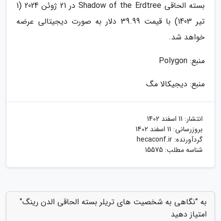
بسته الحاقی Shadow of the Erdtree در 21 ژوئن 2024 (1
تیر 1403) با قیمت 39.99 دلار به صورت دیجیتالی عرضه
خواهد شد.
منبع: Polygon
منبع: دیجیکالا مگ
انتشار:
11 اسفند 1402
بروزرسانی:
11 اسفند 1402
گردآورنده:
hecaconf.ir
شناسه مطلب: 15575
به "نگاهی به شخصیت های تریلر بسته الحاقی الدن رینگ"
امتیاز دهید