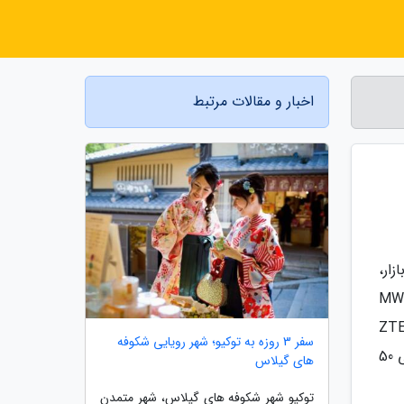
اخبار و مقالات مرتبط
ار،
زایش است. آخرین نمونه از این روند، گوشی تاشو نوبیا فلیپ 5G است که در نمایشگاه MWC
ردید و اولین گوشی تاشوی این شرکت به شمار می رود. این گوشی از لحاظ مشخصات کاملاً مشابه با گوشی ZTE
سفر 3 روزه به توکیو؛ شهر رویایی شکوفه
Libero Flip است که هفته گذشته در ژاپن عرضه شد. هر دوی این گوشی ها از تراشه اسنپدراگون 7 نسل 1، دوربین اصلی 50
های گیلاس
توکیو شهر شکوفه های گیلاس، شهر متمدن