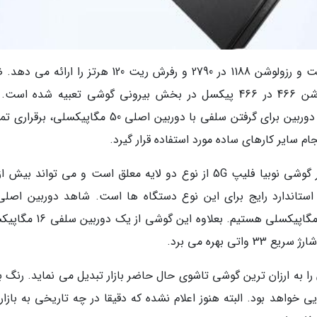
نمایشگر اصلی این گوشی مبتنی بر پنل OLED است و رزولوشن 1188 در 2790 و رفرش ریت 120 هرتز را ارا
یک نمایشگر دایره ای شکل 1.43 اینچی با رزولوشن 466 در 466 پیکسل در بخش بیرونی گوشی تعبیه شده ا
نمایشگر جانبی می تواند به عنوان چشم انداز یاب دوربین برای گرفتن سلفی با دوربین اصلی 50 مگاپیکس
 سایر کارهای ساده مورد استفاده قرار گیرد.
مگاپیکسلی به همراه یک سنسور تشخیص عمق 2 مگاپیکسلی هستیم. بعلاوه این
 می گردد که آن را به ارزان ترین گوشی تاشوی حال حاضر بازار تبدیل می نماید. رنگ 
واهد بود. البته هنوز اعلام نشده که دقیقا در چه تاریخی به بازار