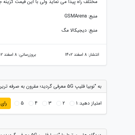
مختلف راه پیدا می نماید ولی با این قیمت گزینه 
منبع: GSMArena
منبع: دیجیکالا مگ
انتشار:
8 اسفند 1402
بروزرسانی:
8 اسفند 1402
به "نوبیا فلیپ 5G معرفی گردید؛ مقرون به صرفه ترین گوشی تاشوی دنیا" امتیاز دهید
امتیاز دهید:
1
2
3
4
5
رای