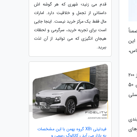
قدم می زنید؛ شهری که هر گوشه اش
داستانی از تجمل و خلاقیت دارد. امارات
مال فقط یک مرکز خرید نیست. اینجا جایی
است برای تجربه خرید، سرگرمی و لحظات
ئه می دهد. ضمناً
هیجان انگیزی که می توانید از آن لذت
ست. این
ببرید.
لی، برقراری تماس،
بر اساس اعلام شرکت نوبیا، لولای استفاده شده در گوشی نوبیا فلیپ 5G از نوع دو لایه معلق است و می تواند بیش از 200
هزار مرتبه باز و بسته گردد. این مقدار دوام یک استاندارد رایج برای این نوع دستگاه ها است. شاهد دوربین اصلی 50
 گوشی از یک دوربین سلفی 16 مگاپیکسلی
بندی
های
فیدلیتی XB1 گروه بهمن با این مشخصات
به بازار می آید ، کاتالوگ رسمی و