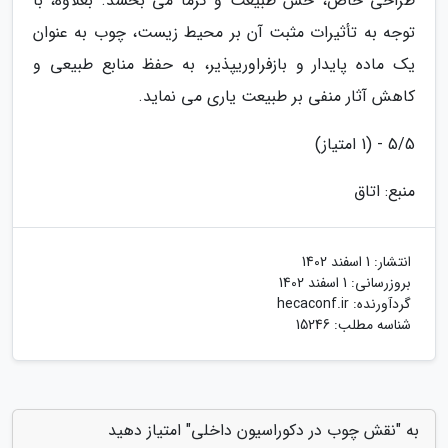
طراحی خاص، حس طبیعت و گرما می بخشد. بعلاوه، با
توجه به تأثیرات مثبت آن بر محیط زیست، چوب به عنوان
یک ماده پایدار و بازفراوریپذیر، به حفظ منابع طبیعی و
کاهش آثار منفی بر طبیعت یاری می نماید.
5/5 - (1 امتیاز)
منبع: اتاق
انتشار:
1 اسفند 1402
بروزرسانی:
1 اسفند 1402
گردآورنده:
hecaconf.ir
شناسه مطلب: 15246
به "نقش چوب در دکوراسیون داخلی" امتیاز دهید