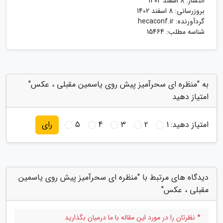
انتشار:
8 اسفند 1402
بروزرسانی:
8 اسفند 1402
گردآورنده:
hecaconf.ir
شناسه مطلب: 15464
به "منظره ای سحرآمیز پیش روی یاسمین مقبلی ، عکس"
امتیاز دهید
امتیاز دهید:
1
2
3
4
5
رای
دیدگاه های مرتبط با "منظره ای سحرآمیز پیش روی یاسمین
مقبلی ، عکس"
* نظرتان را در مورد این مقاله با ما درمیان بگذارید