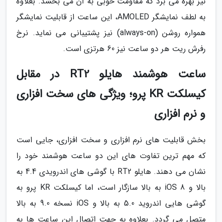
نیز بهره می برد که مقاومت خوبی به آن می بخشد. بعلاوه
به لطف نمایشگر AMOLED، این ساعت از قابلیت نمایشگر
همواره روشن (always-on) نیز پشتیبانی می نماید. نرخ
رفرش ریت هر دو ساعت نیز 60 هرتزی است.
ساعت هوشمند هایلو RT2 در مقابل
کیسلکت KR پرو؛ ویژگی های سخت افزاری
و نرم افزاری
بخش قابلیت های نرم افزاری و سخت افزاری، جایی است
که مهم ترین تفاوت های این دو ساعت هوشمند خود را
نشان می دهند. هایلو RT2 با گوشی های اندرویدی 4.4 به
بالا و iOS 8 به بالا سازگار است، اما کیسلکت KR پرو به
گوشی هایی اندروید 5.0 به بالا و iOS نسخه 9.0 به بالا
متصل می گردد. بعلاوه به جهت اتصال این ساعت ها به