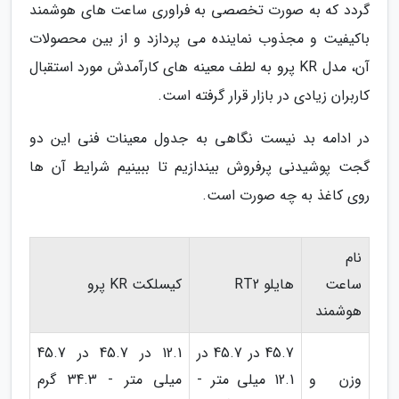
گردد که به صورت تخصصی به فراوری ساعت های هوشمند
باکیفیت و مجذوب نماینده می پردازد و از بین محصولات
آن، مدل KR پرو به لطف معینه های کارآمدش مورد استقبال
کاربران زیادی در بازار قرار گرفته است.
در ادامه بد نیست نگاهی به جدول معینات فنی این دو
گجت پوشیدنی پرفروش بیندازیم تا ببینیم شرایط آن ها
روی کاغذ به چه صورت است.
نام
ساعت
هایلو RT2
کیسلکت KR پرو
هوشمند
45.7 در 45.7 در
12.1 در 45.7 در 45.7
وزن و
12.1 میلی متر -
میلی متر - 34.3 گرم