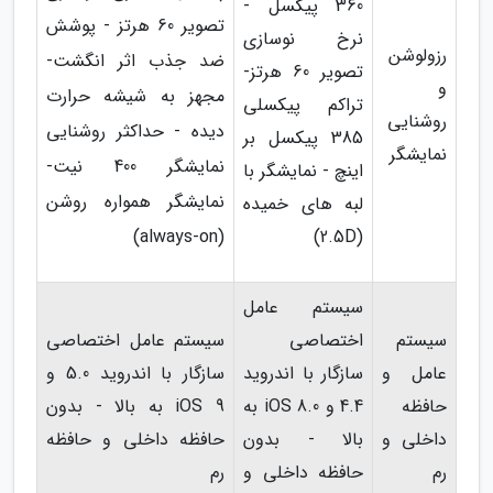
360 پیکسل -
تصویر 60 هرتز - پوشش
نرخ نوسازی
رزولوشن
ضد جذب اثر انگشت-
تصویر 60 هرتز-
و
مجهز به شیشه حرارت
تراکم پیکسلی
روشنایی
دیده - حداکثر روشنایی
385 پیکسل بر
نمایشگر
نمایشگر 400 نیت-
اینچ - نمایشگر با
نمایشگر همواره روشن
لبه های خمیده
(always-on)
(2.5D)
سیستم عامل
سیستم
اختصاصی
سیستم عامل اختصاصی
عامل و
سازگار با اندروید
سازگار با اندروید 5.0 و
حافظه
4.4 و iOS 8.0 به
iOS 9 به بالا - بدون
داخلی و
بالا - بدون
حافظه داخلی و حافظه
رم
حافظه داخلی و
رم