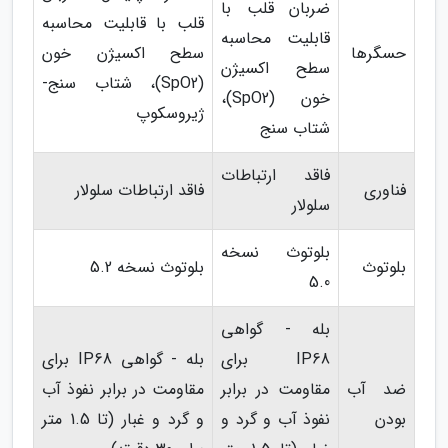
ضربان قلب با
قلب با قابلیت محاسبه
قابلیت محاسبه
حسگرها
سطح اکسیژن خون
سطح اکسیژن
(SpO2)، شتاب سنج-
خون (SpO2)،
ژیروسکوپ
شتاب سنج
فاقد ارتباطات
فناوری
فاقد ارتباطات سلولار
سلولار
بلوتوث نسخه
بلوتوث
بلوتوث نسخه 5.2
5.0
بله - گواهی
IP68 برای
بله - گواهی IP68 برای
ضد آب
مقاومت در برابر
مقاومت در برابر نفوذ آب
بودن
نفوذ آب و گرد و
و گرد و غبار (تا 1.5 متر