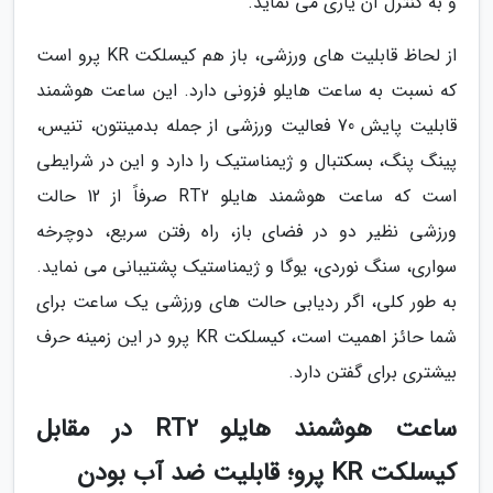
و به کنترل آن یاری می نماید.
از لحاظ قابلیت های ورزشی، باز هم کیسلکت KR پرو است
که نسبت به ساعت هایلو فزونی دارد. این ساعت هوشمند
قابلیت پایش 70 فعالیت ورزشی از جمله بدمینتون، تنیس،
پینگ پنگ، بسکتبال و ژیمناستیک را دارد و این در شرایطی
است که ساعت هوشمند هایلو RT2 صرفاً از 12 حالت
ورزشی نظیر دو در فضای باز، راه رفتن سریع، دوچرخه
سواری، سنگ نوردی، یوگا و ژیمناستیک پشتیبانی می نماید.
به طور کلی، اگر ردیابی حالت های ورزشی یک ساعت برای
شما حائز اهمیت است، کیسلکت KR پرو در این زمینه حرف
بیشتری برای گفتن دارد.
ساعت هوشمند هایلو RT2 در مقابل
کیسلکت KR پرو؛ قابلیت ضد آب بودن