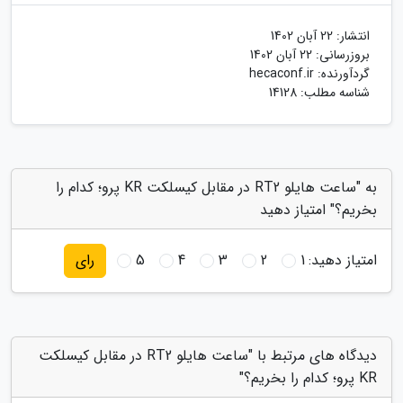
انتشار:
22 آبان 1402
بروزرسانی:
22 آبان 1402
گردآورنده:
hecaconf.ir
شناسه مطلب: 14128
به "ساعت هایلو RT2 در مقابل کیسلکت KR پرو؛ کدام را
بخریم؟" امتیاز دهید
امتیاز دهید:
1
2
3
4
5
رای
دیدگاه های مرتبط با "ساعت هایلو RT2 در مقابل کیسلکت
KR پرو؛ کدام را بخریم؟"