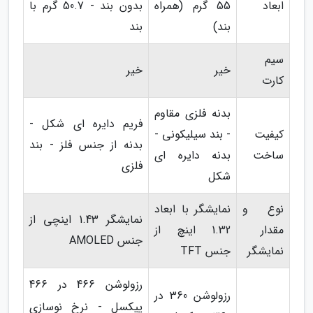
ابعاد
55 گرم (همراه
بدون بند - 50.7 گرم با
بند)
بند
سیم
خیر
خیر
کارت
بدنه فلزی مقاوم
فریم دایره ای شکل -
کیفیت
- بند سیلیکونی -
بدنه از جنس فلز - بند
ساخت
بدنه دایره ای
فلزی
شکل
نوع و
نمایشگر با ابعاد
نمایشگر 1.43 اینچی از
مقدار
1.32 اینچ از
جنس AMOLED
نمایشگر
جنس TFT
رزولوشن 466 در 466
رزولوشن 360 در
پیکسل - نرخ نوسازی