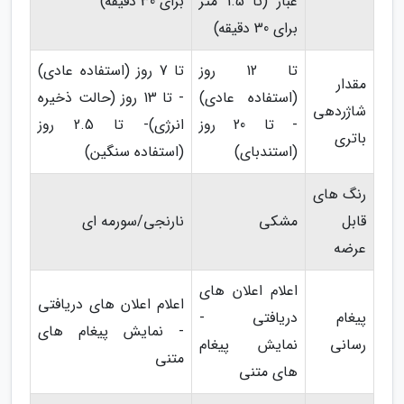
غبار (تا 1.5 متر
برای 30 دقیقه)
برای 30 دقیقه)
تا 12 روز
تا 7 روز (استفاده عادی)
مقدار
(استفاده عادی)
- تا 13 روز (حالت ذخیره
شاژردهی
- تا 20 روز
انرژی)- تا 2.5 روز
باتری
(استندبای)
(استفاده سنگین)
رنگ های
قابل
مشکی
نارنجی/سورمه ای
عرضه
اعلام اعلان های
اعلام اعلان های دریافتی
پیغام
دریافتی -
- نمایش پیغام های
رسانی
نمایش پیغام
متنی
های متنی