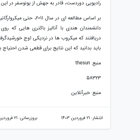
رادیویی دوردست، قادر به جهش از یونوسفر در این 
بر اساس مطالعه ای در س
دانشمندان هندی با آنالیز باکتری هایی که ر
دریافتند که میکروب ها در نزدیکی اوج خورشیدگرف
باید بدانید که این نتایج برای قطعی شدن احتیاج به 
منبع: thesun
58323
منبع: خبرآنلاین
انتشار:
21 فروردین 1403
بروزرسانی:
21 فروردین 1403