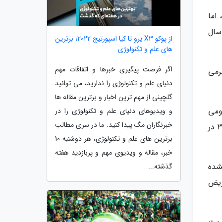
ا روانه بازار کرد، اما
Po بود که در اواخر سال
از پوکو X3 پرو تا کیا اسپورتیج 2022؛ برترین
های علم و تکنولوژی
اگر فرصت پیگیری خبرها و اتفاقات مهم
ت چرمی
دنیای علم و تکنولوژی را ندارید، می توانید
گلچینی از مهم ترین اخبار و برترین مقاله ها
دومی
و ویدیوهای دنیای علم و تکنولوژی را در
خبرنگاران مگ پیدا کنید. ما در سری مطالب
نمایشگری کوچک است. در هر دو گوشی P50 Pocket و Pocket S، این نمایشگرِ 1.04 اینچی از نوع اولد با وضوح 340 در
برترین های علم و تکنولوژی، هر دوشنبه 10
خبر، مقاله و ویدیوی مهم و پربازدید هفته
 نشده
گذشته...
مگاپیکسلی فوق عریض