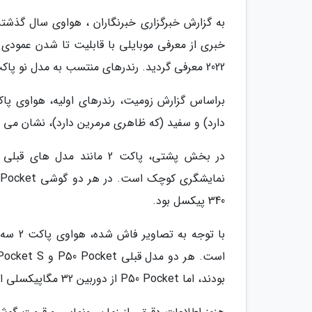
2022 معرفی گردید. رندرهای منتسب به مدل نو پاکت اس در شبکه اجتماعی ویبو به اشتراک گذاشته اند.
دارد) و سفید (که ظاهری مرمرین دارد)، نشان می 
در بخش پشتی، پاکت 2 مانند
340 پیکسل بود.
با توج
بودند، اما P50 Pocket از دوربین 32 مگاپیکسلی ابر طیفی نیز بهره می برد.