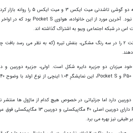
به گزارش خبرگزاری خبرنگاران ، هواوی سال گذشته دو گوشی تاشدنی میت ایکس 3 و میت ایکس 5 ر
خبری از معرفی موبایلی با قابلیت تا شدن عمودی نبود. آخرین مورد از این خانواده، هواوی cket S
براساس گزارش زومیت، رندرهای اولیه، هواوی پاکت 2 را در سه رنگ مشکی، بنفش تیره (که به نظر می رسد باف
دهند.
 مدل های قبلی خود میزبان دو جزیره دایره شکل است. اولی، جزیره دوربین و 
ه به تصاویر فاش شده، هواوی پاکت 2 سه دوربین دارد اما جزئیاتی در خصوص هیچ کدام از ماژول ها منتشر
است. هر دو مدل قبلی P50 Pocket و Pocket S دارای دوربین اصلی 40 مگاپیکسلی و دوربین 13 