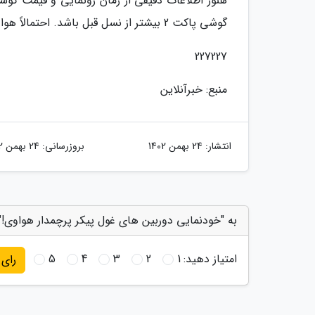
گوشی پاکت 2 بیشتر از نسل قبل باشد. احتمالاً هواوی Pocket 2 در لیست برترین گوشی تاشو بازار چین قرار می گیرد.
227227
منبع: خبرآنلاین
انتشار:
24 بهمن 1402
بروزرسانی:
24 بهمن 1402
به "خودنمایی دوربین های غول پیکر پرچمدار هواوی!" 
امتیاز دهید:
1
2
3
4
5
رای