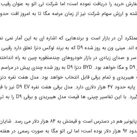
اعت اول عرضه مینی ون D9 تعداد 11,287 سفارش خرید را دریافت نموده است؛ اما شرکت لی اتو به عنوان رقی
لکرد آن در بازار است و برندهایی که اشاره ای به این آمار نمی نما
احتمالاً شاهد استقبال سردی از طرف مشتریان بوده اند. مینی ون به روز شده D9 که به برند لوکس دنزا تعلق دارد
 سر و صدای زیادی در بازار خودروهای چندمنظوره چین به راه انداخته 
هرچند به نظر می رسد سرنوشت متفاوتی در انتظار D9 و مگا خواهد بود. BYD دنزا D9 به روز شده چندی پیش د
DM-i هیبریدی با 5 تریم عرضه می گردد و قیمت پایه حدود 47 هزار دلاری دارد
حدود 53 هزار دلار در دسترس خریداران قرار می گیرد. با این تفاسیر چینی ها 
این مینی ون بعلاوه به صورت چهارنفره و با عنوان پایونیر هم در دسترس است و قیمتش به 84 هزار دلار م
است قیمت همین مدل قبل از به روزرسانی دنزا حدود 92 هزار دلار بوده است؛ اما لی اتو مگا به صورت رسمی در ه