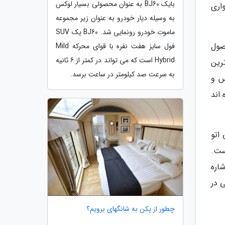
بایک BJ60 به عنوان محصولی بسیار لوکس
واری
به وسیله دیار خودرو به عنوان زیر مجموعه
ماموت خودرو رونمایی شد. BJ60 یک SUV
ن محصول
فول سایز هفت نفره با قوای محرکه Mild
Hybrid است که می تواند در کمتر از 6 ثانیه
 هزار دلار پرفروش ترین
به سرعت صد کیلومتر در ساعت برسد.
س و
خت نموده اند
اتو
ست.
عت اولیه عرضه اشاره
کامی در
چطور از پکن به شانگهای برویم؟