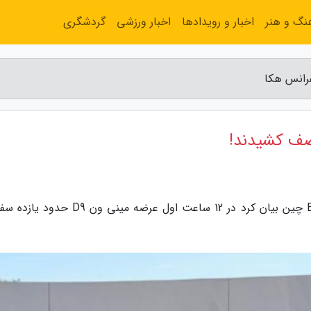
نگ و هنر
اخبار و رویدادها
اخبار ورزشی
گردشگری
رانس هکا
صف کشیدند!
به گزارش کنفرانس هکا، شرکت دنزا متعلق به BYD چین بیان کرد در 12 ساعت اول عرضه مینی 