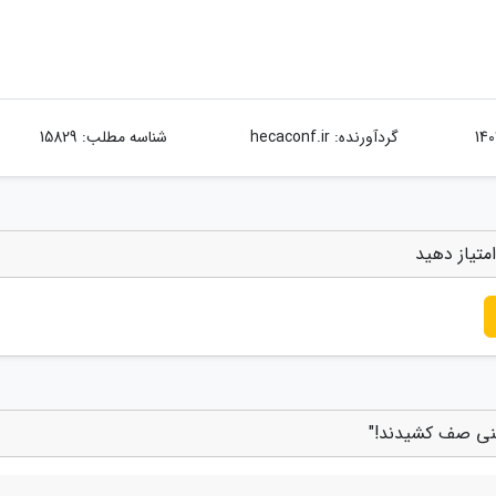
گردآورنده:
hecaconf.ir
شناسه مطلب: 15829
متیاز دهید
ینی صف کشیدند!"