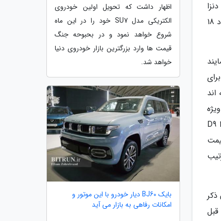
ب دنزا
اظهار داشت که تحویل اولین خودروی
الکتریکی مدل SU7 خود را در این ماه
اشاره ای به آمار استقبال از مینی ون تازه مگا نداشته و ارزش سهام شرکت نیز از زمان عرضه مگا تا به امروز افت حدود 18
شروع خواهد نمود و در بحبوحه جنگ
قیمت ها وارد بزرگترین بازار خودروی دنیا
یند
خواهد شد.
 رقیبی برای
اند
ر مراسم ویژه
ای در پکن معرفی گردید. این خودرو به دو صورت هیبریدی و تمام برقی قابل انتخاب خواهد بود. مدل هفت نفره دنزا D9
. مدل برقی هفت نفره D9 EV نیز با قیمت
قیمت مدل هیبریدی و برقی D9 را به ترتیب
بایک BJ60 دیار خودرو با این موتور و
ی رسد. شایان ذکر
امکانات رفاهی به بازار می آید
فته قبل