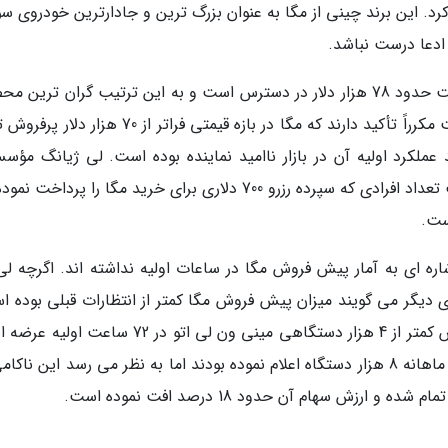
کرد. این برند چینی از مگا به عنوان بزرگ ترین و جادارترین خودروی س
 ادعا درست نباشد.
لی اتو مگا در حال حاضر فقط با تریم مکس و قیمت حدود 78 هزار دلار در دسترس است و به این ترتیب گران تری
شرکت لی اتو به شمار می رود. اگرچه مدیران شرکت مکرراً تأکید دارند که مگا در بازه قیمتی فراتر از 70
عملکرد اولیه آن در بازار ناامید نماینده بوده است. لی ژیانگ مؤس
مدیرعامل این برند یک روز قبل از رونمایی مگا گفت تعداد افرادی که سپرده رزرو 700 دلاری برای خرید مگا را پردا
اره ای به آمار پیش فروش مگا در ساعات اولیه نداشته اند. اگرچه لی 
ی دیگر می گویند میزان پیش فروش مگا کمتر از انتظارات قبلی بوده ا
چندین رسانه خودرویی نیز اخیراً به آمار پیش فروش کمتر از 4 هزار دستگاهی مینی ون لی اتو در 72 سا
نموده اند. مدیران شرکت هدف اولیه خود را فروش ماهانه 8 هزار دستگاه اعلام نموده بودند اما به نظر می رسد این نا
زش سهام آن حدود 18 درصد افت نموده است.