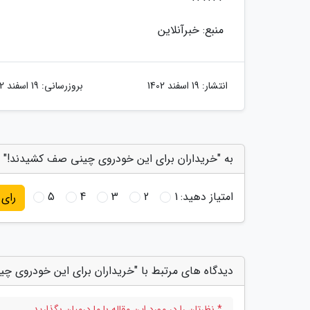
منبع: خبرآنلاین
انتشار:
19 اسفند 1402
بروزرسانی:
19 اسفند 1402
به "خریداران برای این خودروی چینی صف کشیدند!" ا
امتیاز دهید:
1
2
3
4
5
رای
دیدگاه های مرتبط با "خریداران برای این خودروی چ
* نظرتان را در مورد این مقاله با ما درمیان بگذارید