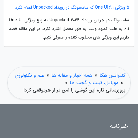
5 ویژگی One UI 6.1 که سامسونگ در رویداد Unpacked اعلام نکرد
سامسونگ در جریان رویداد Unpacked 2024 به پنج ویژگی One UI
6.1 به علت کمبود وقت به طور مفصل اشاره نکرد. در این مقاله قصد
داریم این ویژگی های مجذوب کننده را معرفی کنیم.
کنفرانس هکا
»
همه اخبار و مقاله ها
»
علم و تکنولوژی
»
موبایل، تبلت و گجت ها
»
بروزرسانی تازه این گوشی را امن تر از هرموقعی کرد!
خبرنامه