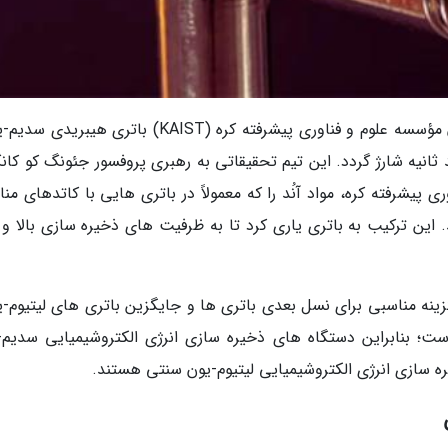
به گزارش خبرنگاران و به نقل از ایسنا، پژوهشگران مؤسسه علوم و فناوری پیشرفته کره (KAIST) باتری ه
 ثانیه شارژ گردد. این تیم تحقیقاتی به رهبری پروفسور جئونگ کو کان
 پیشرفته کره، مواد آنُد را که معمولاً در باتری هایی با کاتدهای م
. این ترکیب به باتری یاری کرد تا به ظرفیت های ذخیره سازی بالا و 
زینه مناسبی برای نسل بعدی باتری ها و جایگزین باتری های لیتیوم-ی
راوان تر از لیتیوم است؛ بنابراین دستگاه های ذخیره سازی انرژی الکتروشیمیایی سدیم
ه سازی انرژی الکتروشیمیایی لیتیوم-یون سنتی هستند.