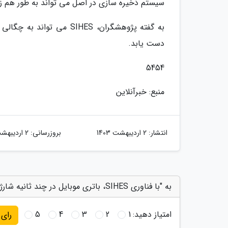
سیستم ذخیره سازی در اصل می تواند به طور هم زمان
دست یابد.
5454
منبع: خبرآنلاین
انتشار:
2 اردیبهشت 1403
بروزرسانی:
2 اردیبهشت 1403
به "با فناوری SIHES، باتری موبایل در چند ثانیه شارژ می گردد" امتیاز دهید
امتیاز دهید:
1
2
3
4
5
رای