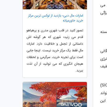
 می
ژگی
امارات مال دبی؛ بازدید از لوکس ترین مرکز
خرید خاورمیانه
تصور کنید در قلب شهری مدرن و پرهیاهو
سته
قدم می زنید؛ شهری که هر گوشه اش
داستانی از تجمل و خلاقیت دارد. امارات
مال فقط یک مرکز خرید نیست. اینجا جایی
الی
است برای تجربه خرید، سرگرمی و لحظات
نرژی
هیجان انگیزی که می توانید از آن لذت
 طیف
ببرید.
در حال حاضر، دو نوع سیستم ذخیره سازی سدیمی شامل باتری های سدیم-یون (SIBs) و خازن های سدیم-یون (SIC)
رید سدیم-یون (SIHES) تمرکز کردند. SIHES می تواند
این