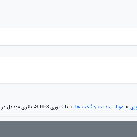
وژی
»
موبایل، تبلت و گجت ها
»
با فناوری SIHES، باتری موبایل در چند ثانیه شارژ می گردد