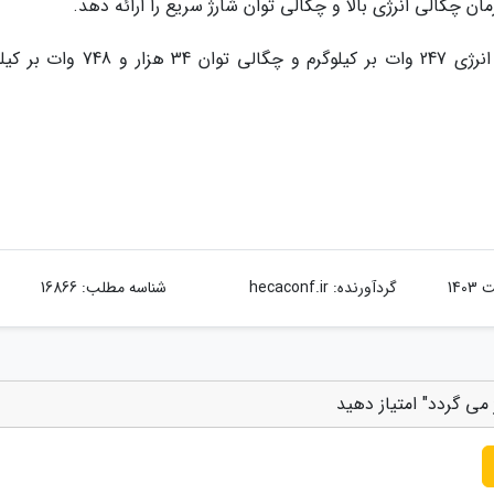
 چگالی انرژی بالا و چگالی توان شارژ سریع را ارائه دهد.
به گفته پژوهشگران، SIHES می تواند به چگالی انرژی 247 وات بر کیلوگرم و چگالی توان
گردآورنده:
hecaconf.ir
شناسه مطلب: 16866